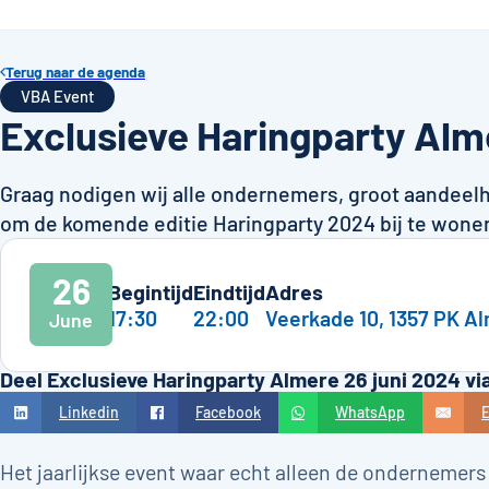
Terug naar de agenda
VBA Event
Exclusieve Haringparty Alm
Graag nodigen wij alle ondernemers, groot aandeelh
om de komende editie Haringparty 2024 bij te wone
26
Begintijd
Eindtijd
Adres
17:30
22:00
Veerkade 10, 1357 PK A
June
Deel Exclusieve Haringparty Almere 26 juni 2024 vi
Linkedin
Facebook
WhatsApp
E
Het jaarlijkse event waar echt alleen de onderneme