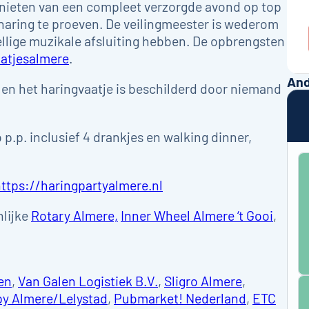
genieten van een compleet verzorgde avond op top
 haring te proeven. De veilingmeester is wederom
lige muzikale afsluiting hebben. De opbrengsten
atjesalmere
.
And
en het haringvaatje is beschilderd door niemand
p.p. inclusief 4 drankjes en walking dinner,
ttps://haringpartyalmere.nl
nlijke
Rotary Almere,
Inner Wheel Almere ‘t Gooi
,
en
,
Van Galen Logistiek B.V.
,
Sligro Almere
,
py Almere/Lelystad
,
Pubmarket! Nederland
,
ETC