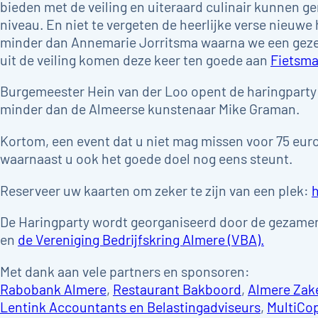
bieden met de veiling en uiteraard culinair kunnen 
niveau. En niet te vergeten de heerlijke verse nieuwe
minder dan Annemarie Jorritsma waarna we een gezel
uit de veiling komen deze keer ten goede aan
Fietsma
Burgemeester Hein van der Loo opent de haringparty 
minder dan de Almeerse kunstenaar Mike Graman.
Kortom, een event dat u niet mag missen voor 75 euro 
waarnaast u ook het goede doel nog eens steunt.
Reserveer uw kaarten om zeker te zijn van een plek:
h
De Haringparty wordt georganiseerd door de gezame
en
de Vereniging Bedrijfskring Almere (VBA).
Met dank aan vele partners en sponsoren:
Rabobank Almere
,
Restaurant Bakboord
,
Almere Zak
Lentink Accountants en Belastingadviseurs
,
MultiCo