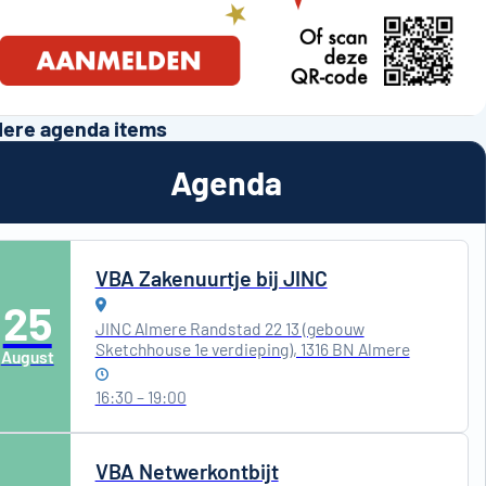
ere agenda items
Agenda
VBA Zakenuurtje bij JINC
25
JINC Almere Randstad 22 13 (gebouw
Sketchhouse 1e verdieping), 1316 BN Almere
August
16:30 – 19:00
VBA Netwerkontbijt