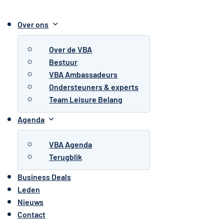
Over ons
Over de VBA
Bestuur
VBA Ambassadeurs
Ondersteuners & experts
Team Leisure Belang
Agenda
VBA Agenda
Terugblik
Business Deals
Leden
Nieuws
Contact