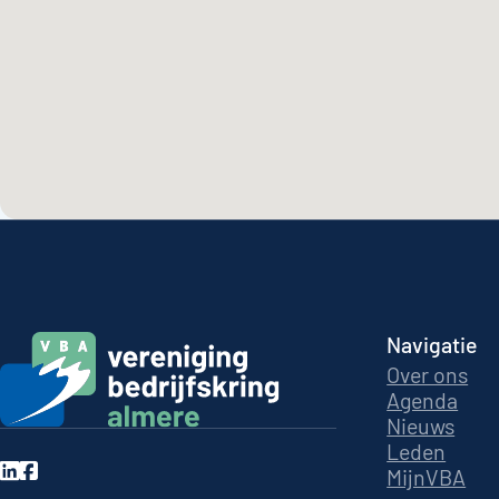
Navigatie
Over ons
Agenda
Nieuws
Leden
MijnVBA