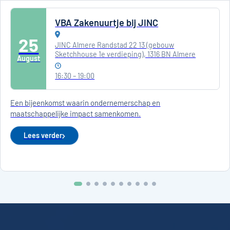
VBA Zakenuurtje bij JINC
25
JINC Almere Randstad 22 13 (gebouw
Sketchhouse 1e verdieping), 1316 BN Almere
August
16:30 – 19:00
Een bijeenkomst waarin ondernemerschap en
maatschappelijke impact samenkomen.
Lees verder