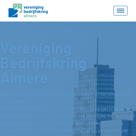
Vereniging
Bedrijfskring
Almere
Maak kennis met het veelzijdige ondernemersnetwerk
in Almere: VBA.
Onze lokale vereniging van bedrijven is opgericht door
en voor ondernemers. Vergroot uw zakelijke netwerk en
ontdek waardevolle contacten met gelijkgestemde
professionals in de regio. Word nu lid en vergroot uw