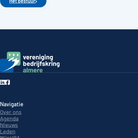
Het bestuur
Navigatie
Over ons
Agenda
Nieuws
Leden
MijnVBA