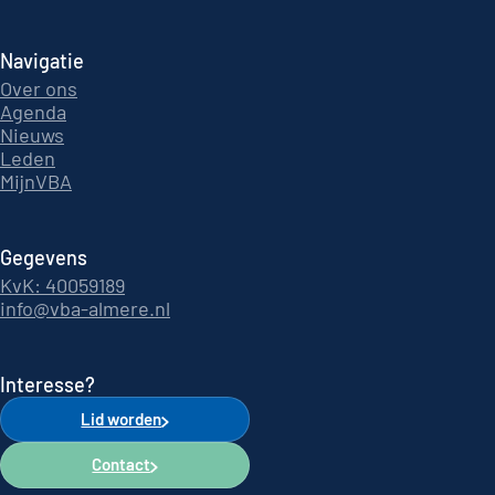
Navigatie
Over ons
Agenda
Nieuws
Leden
MijnVBA
Gegevens
KvK: 40059189
info@vba-almere.nl
Interesse?
Lid worden
Contact