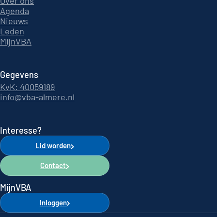
Over ons
Agenda
Nieuws
Leden
MijnVBA
Gegevens
KvK: 40059189
info@vba-almere.nl
Interesse?
Lid worden
Contact
MijnVBA
Inloggen