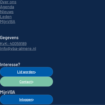
Over ons
Agenda
Nieuws
Leden
MijnVBA
Gegevens
KvK: 40059189
info@vba-almere.nl
Interesse?
Lid worden
Contact
MijnVBA
Inloggen