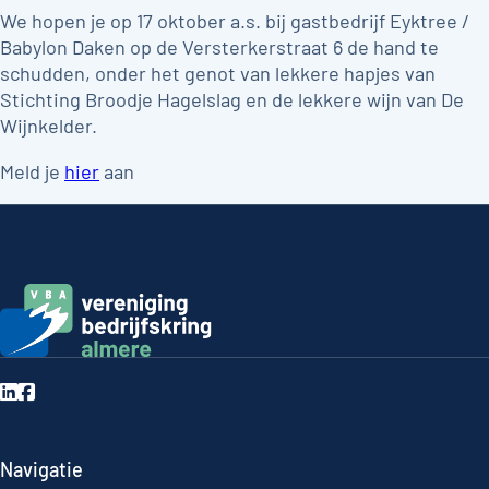
We hopen je op 17 oktober a.s. bij gastbedrijf Eyktree /
Babylon Daken op de Versterkerstraat 6 de hand te
schudden, onder het genot van lekkere hapjes van
Stichting Broodje Hagelslag en de lekkere wijn van De
Wijnkelder.
Meld je
hier
aan
Navigatie