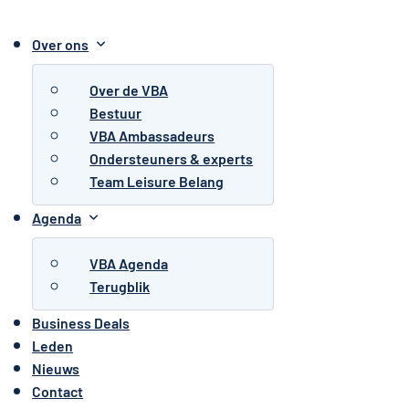
Over ons
Over de VBA
Bestuur
VBA Ambassadeurs
Ondersteuners & experts
Team Leisure Belang
Agenda
VBA Agenda
Terugblik
Business Deals
Leden
Nieuws
Contact