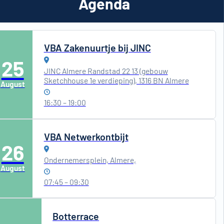
Agenda
VBA Zakenuurtje bij JINC
25
JINC Almere Randstad 22 13 (gebouw
Sketchhouse 1e verdieping), 1316 BN Almere
August
16:30 – 19:00
VBA Netwerkontbijt
26
Ondernemersplein, Almere,
August
07:45 – 09:30
Botterrace