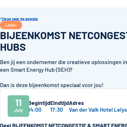
Terug naar de agenda
Leden
BIJEENKOMST NETCONGES
HUBS
Ben jij een ondernemer die creatieve oplossingen in
een Smart Energy Hub (SEH)?
Dan is deze bijeenkomst speciaal voor jou!
11
Begintijd
Eindtijd
Adres
14:00
17:30
Van der Valk Hotel Lelys
July
Deel BIJEENKOMST NETCONGESTIE & SMART ENERG