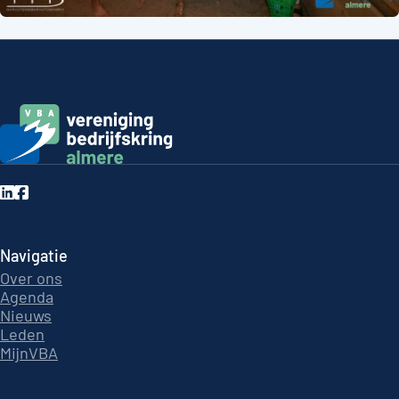
Navigatie
Over ons
Agenda
Nieuws
Leden
MijnVBA