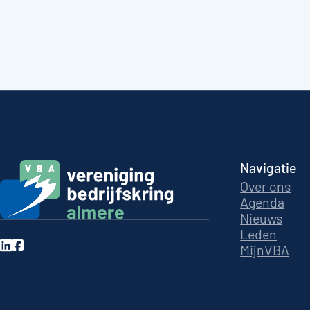
Navigatie
Over ons
Agenda
Nieuws
Leden
MijnVBA