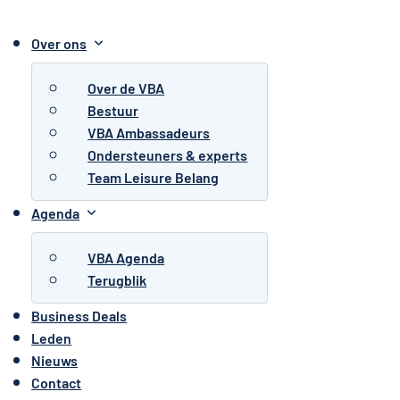
Over ons
Over de VBA
Bestuur
VBA Ambassadeurs
Ondersteuners & experts
Team Leisure Belang
Agenda
VBA Agenda
Terugblik
Business Deals
Leden
Nieuws
Contact