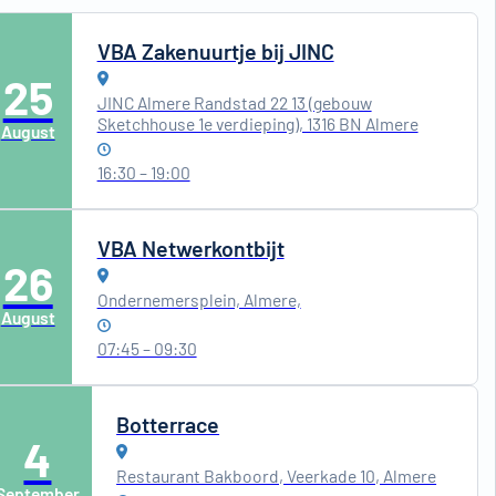
VBA Zakenuurtje bij JINC
25
JINC Almere Randstad 22 13 (gebouw
Sketchhouse 1e verdieping), 1316 BN Almere
August
16:30 – 19:00
VBA Netwerkontbijt
26
Ondernemersplein, Almere,
August
07:45 – 09:30
Botterrace
4
Restaurant Bakboord, Veerkade 10, Almere
September