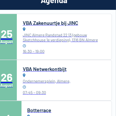
VBA Zakenuurtje bij JINC
25
JINC Almere Randstad 22 13 (gebouw
Sketchhouse 1e verdieping), 1316 BN Almere
August
16:30 – 19:00
VBA Netwerkontbijt
26
Ondernemersplein, Almere,
August
07:45 – 09:30
Botterrace