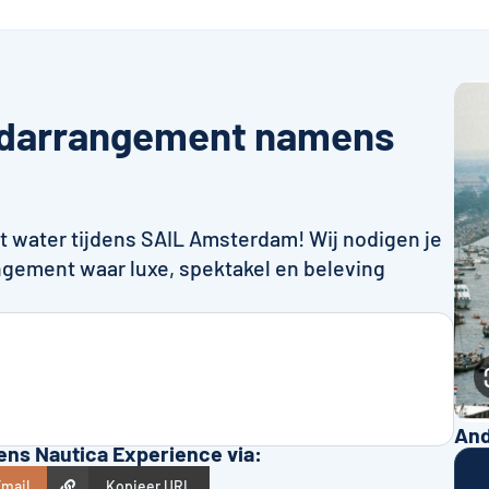
ondarrangement namens
t water tijdens SAIL Amsterdam! Wij nodigen je
angement waar luxe, spektakel en beleving
And
ns Nautica Experience via:
mail
Kopieer URL