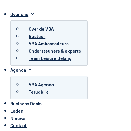
Over ons
Over de VBA
Bestuur
VBA Ambassadeurs
Ondersteuners & experts
Team Leisure Belang
Agenda
VBA Agenda
Terugblik
Business Deals
Leden
Nieuws
Contact