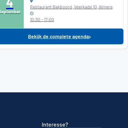
4
Restaurant Bakboord, Veerkade 10, Almere
September
10:30 – 17:00
Bekijk de complete agenda
Interesse?