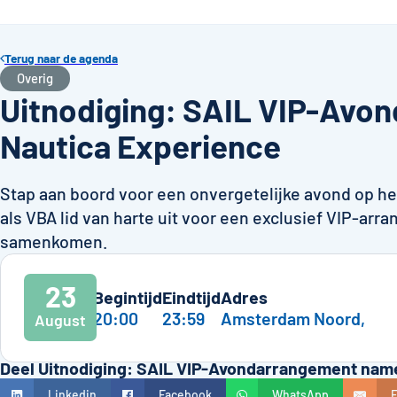
Terug naar de agenda
Overig
Uitnodiging: SAIL VIP-Av
Nautica Experience
Stap aan boord voor een onvergetelijke avond op he
als VBA lid van harte uit voor een exclusief VIP-arr
samenkomen.
23
Begintijd
Eindtijd
Adres
20:00
23:59
Amsterdam Noord,
August
Deel Uitnodiging: SAIL VIP-Avondarrangement name
Linkedin
Facebook
WhatsApp
E