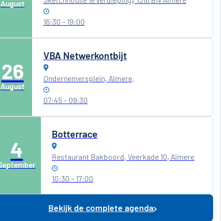
August
16:30 – 19:00
VBA Netwerkontbijt
26
Ondernemersplein, Almere,
August
07:45 – 09:30
Botterrace
4
Restaurant Bakboord, Veerkade 10, Almere
September
10:30 – 17:00
Bekijk de complete agenda