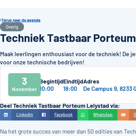
Terug naar de agenda
Overig
Techniek Tastbaar Porteum
Maak leerlingen enthousiast voor de techniek! De j
voor onze technische bedrijven!
3
Begintijd
Eindtijd
Adres
10:00
18:00
De Campus 9, 8233 
November
Deel Techniek Tastbaar Porteum Lelystad via:
Linkedin
Facebook
WhatsApp
E
Na het grote succes van meer dan 50 edities van Tech