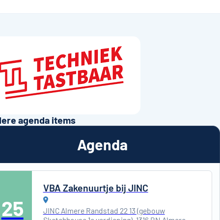
ere agenda items
Agenda
VBA Zakenuurtje bij JINC
25
JINC Almere Randstad 22 13 (gebouw
Sketchhouse 1e verdieping), 1316 BN Almere