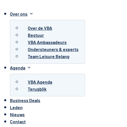
Over ons
Over de VBA
Bestuur
VBA Ambassadeurs
Ondersteuners & experts
Team Leisure Belang
Agenda
VBA Agenda
Terugblik
Business Deals
Leden
Nieuws
Contact