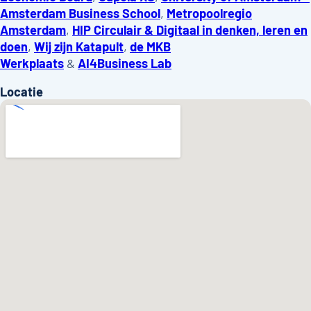
Amsterdam Business School
,
Metropoolregio
Amsterdam
,
HIP Circulair & Digitaal in denken, leren en
doen
,
Wij zijn Katapult
,
de MKB
Werkplaats
&
AI4Business Lab
Locatie