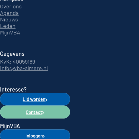
Over ons
Agenda
Nieuws
Leden
MijnVBA
Gegevens
KvK: 40059189
info@vba-almere.nl
Interesse?
Lid worden
Contact
MijnVBA
Inloggen