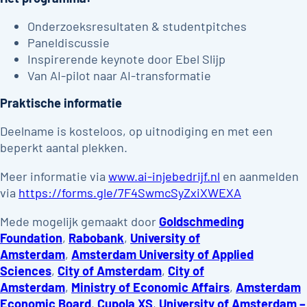
Onderzoeksresultaten & studentpitches
Paneldiscussie
Inspirerende keynote door Ebel Slijp
Van AI-pilot naar AI-transformatie
Praktische informatie
Deelname is kosteloos, op uitnodiging en met een
beperkt aantal plekken.
Meer informatie via
www.ai-injebedrijf.nl
en aanmelden
via
https://forms.gle/7F4SwmcSyZxiXWEXA
Mede mogelijk gemaakt door
Goldschmeding
Foundation
,
Rabobank
,
University of
Amsterdam
,
Amsterdam University of Applied
Sciences
,
City of Amsterdam
,
City of
Amsterdam
,
Ministry of Economic Affairs
,
Amsterdam
Economic Board
,
Cupola XS
,
University of Amsterdam –