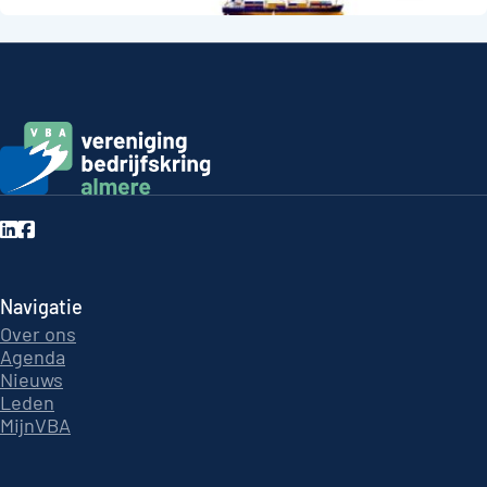
Navigatie
Over ons
Agenda
Nieuws
Leden
MijnVBA