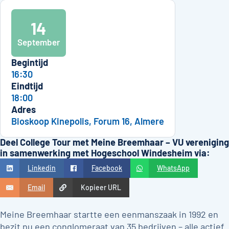
14
September
Begintijd
16:30
Eindtijd
18:00
Adres
Bioskoop Kinepolis, Forum 16, Almere
Deel College Tour met Meine Breemhaar – VU vereniging
in samenwerking met Hogeschool Windesheim via:
Linkedin
Facebook
WhatsApp
Email
Kopieer URL
Meine Breemhaar startte een eenmanszaak in 1992 en
bezit nu een conglomeraat van 35 bedrijven – alle actief